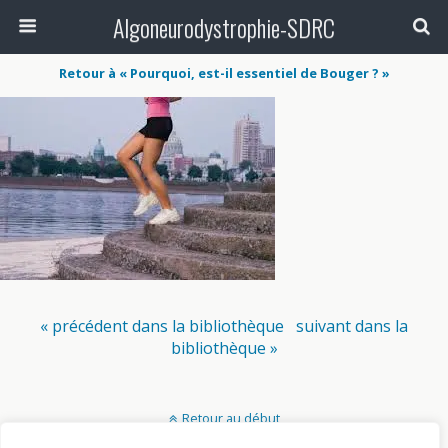
Algoneurodystrophie-SDRC
Retour à « Pourquoi, est-il essentiel de Bouger ? »
« précédent dans la bibliothèque
suivant dans la
bibliothèque »
Retour au début