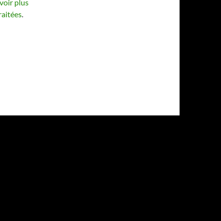
voir plus
raitées
.