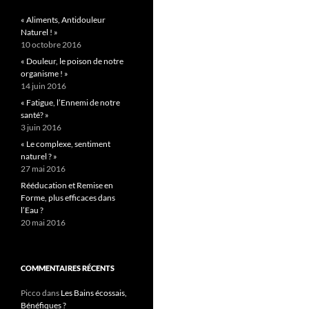
« Aliments, Antidouleur
Naturel ! »
10 octobre 2016
« Douleur, le poison de notre
organisme ! »
14 juin 2016
« Fatigue, l’Ennemi de notre
santé? »
3 juin 2016
« Le complexe, sentiment
naturel ? »
27 mai 2016
Rééducation et Remise en
Forme, plus efficaces dans
l’Eau ?
20 mai 2016
COMMENTAIRES RÉCENTS
Picco
dans
Les Bains écossais,
Bénéfiques ?