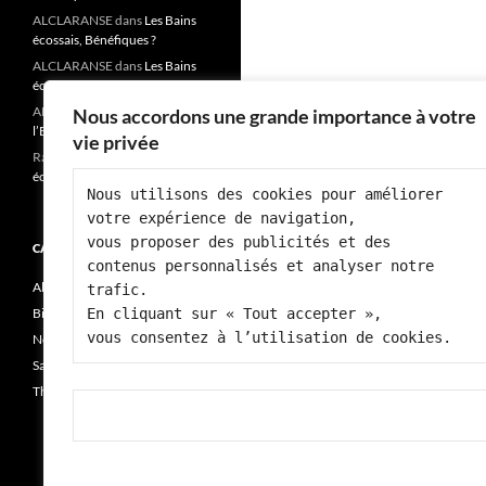
ALCLARANSE
dans
Les Bains
écossais, Bénéfiques ?
ALCLARANSE
dans
Les Bains
écossais, Bénéfiques ?
ALCLARANSE
dans
« Fatigue,
Nous accordons une grande importance à votre
l’Ennemi de notre santé? »
vie privée
Rai josiane
dans
Les Bains
écossais, Bénéfiques ?
Nous utilisons des cookies pour améliorer 
votre expérience de navigation, 
vous proposer des publicités et des 
CATÉGORIES
contenus personnalisés et analyser notre 
Alimentation
trafic.
Bien-être
En cliquant sur « Tout accepter », 
vous consentez à l’utilisation de cookies.
Non classé
Santé
Thérapie