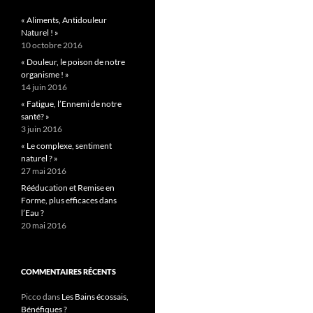
« Aliments, Antidouleur
Naturel ! »
10 octobre 2016
« Douleur, le poison de notre
organisme ! »
14 juin 2016
« Fatigue, l’Ennemi de notre
santé? »
3 juin 2016
« Le complexe, sentiment
naturel ? »
27 mai 2016
Rééducation et Remise en
Forme, plus efficaces dans
l’Eau ?
20 mai 2016
COMMENTAIRES RÉCENTS
Picco
dans
Les Bains écossais,
Bénéfiques ?