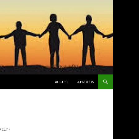
ACCUEIL
A PROPOS
EL ? »