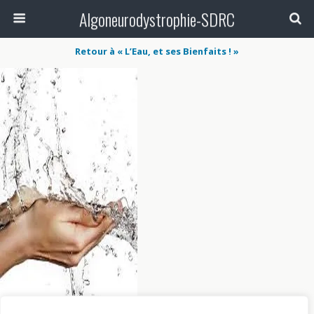
Algoneurodystrophie-SDRC
Retour à « L’Eau, et ses Bienfaits ! »