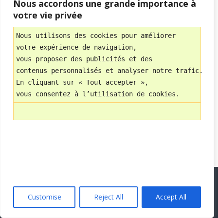
Nous accordons une grande importance à
votre vie privée
Nous utilisons des cookies pour améliorer 
« précédent dans la bibliothèque
suivant dans la
votre expérience de navigation, 
bibliothèque »
vous proposer des publicités et des 
contenus personnalisés et analyser notre trafic.
En cliquant sur « Tout accepter », 
Retour au début
vous consentez à l’utilisation de cookies.
Mobile
Bureau
Avec
WPtouch Mobile Suite for WordPress
Customise
Reject All
Accept All