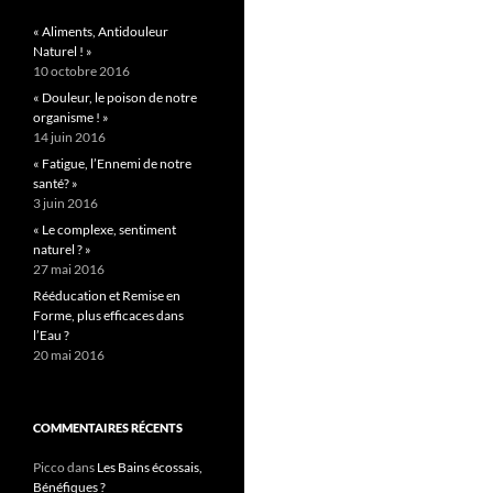
« Aliments, Antidouleur
Naturel ! »
10 octobre 2016
« Douleur, le poison de notre
organisme ! »
14 juin 2016
« Fatigue, l’Ennemi de notre
santé? »
3 juin 2016
« Le complexe, sentiment
naturel ? »
27 mai 2016
Rééducation et Remise en
Forme, plus efficaces dans
l’Eau ?
20 mai 2016
COMMENTAIRES RÉCENTS
Picco
dans
Les Bains écossais,
Bénéfiques ?