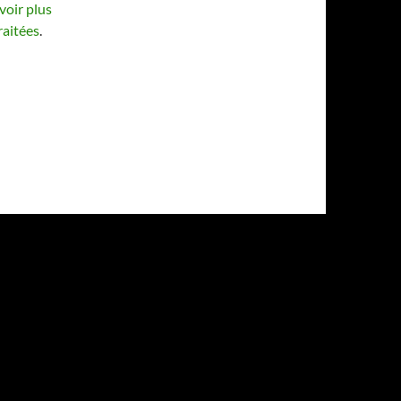
voir plus
raitées
.