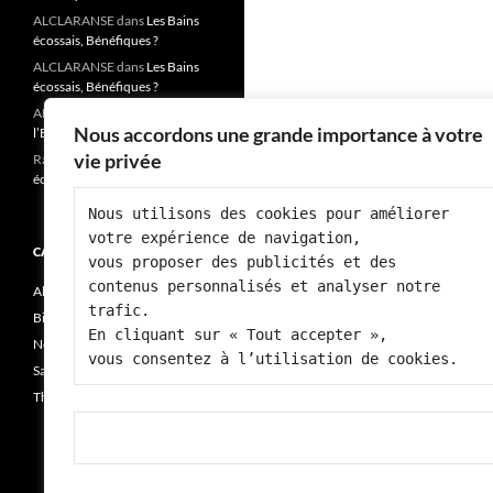
ALCLARANSE
dans
Les Bains
écossais, Bénéfiques ?
ALCLARANSE
dans
Les Bains
écossais, Bénéfiques ?
ALCLARANSE
dans
« Fatigue,
Nous accordons une grande importance à votre
l’Ennemi de notre santé? »
vie privée
Rai josiane
dans
Les Bains
écossais, Bénéfiques ?
Nous utilisons des cookies pour améliorer 
votre expérience de navigation, 
CATÉGORIES
vous proposer des publicités et des 
contenus personnalisés et analyser notre 
Alimentation
trafic.
Bien-être
En cliquant sur « Tout accepter », 
Non classé
vous consentez à l’utilisation de cookies.
Santé
Thérapie