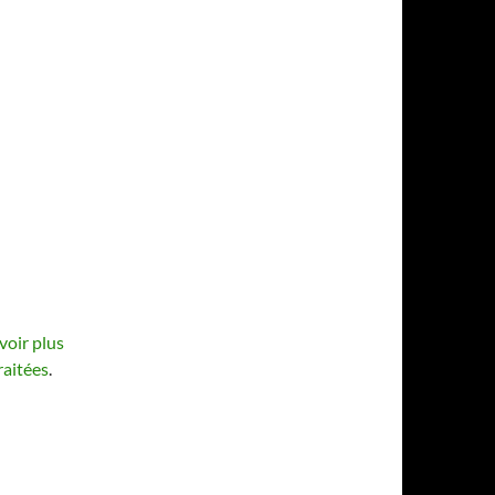
voir plus
raitées
.