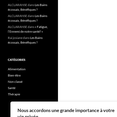
ALCLARANSE
dans
Les Bains
écossais, Bénéfiques ?
ALCLARANSE
dans
Les Bains
écossais, Bénéfiques ?
ALCLARANSE
dans
« Fatigue,
l’Ennemi de notre santé? »
Rai josiane
dans
Les Bains
écossais, Bénéfiques ?
CATÉGORIES
Alimentation
Bien-être
Non classé
Santé
Thérapie
Nous accordons une grande importance à votre
vie privée