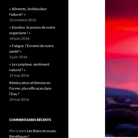
« Aliments, Antidouleur
Naturel ! »
10 octobre 2016
« Douleur, le poison de notre
organisme ! »
14 juin 2016
« Fatigue, l’Ennemi de notre
santé? »
3 juin 2016
« Le complexe, sentiment
naturel ? »
27 mai 2016
Rééducation et Remise en
Forme, plus efficaces dans
l’Eau ?
20 mai 2016
COMMENTAIRES RÉCENTS
Picco
dans
Les Bains écossais,
Bénéfiques ?