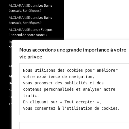
ALCLARANSE
dans
Les Bains
écossais, Bénéfiques ?
ALCLARANSE
dans
Les Bains
écossais, Bénéfiques ?
ALCLARANSE
dans
« Fatigue,
l’Ennemi de notre santé? »
Rai josiane
dans
Les Bains
écossais, Bénéfiques ?
Nous accordons une grande importance à votre
vie privée
CATÉGORIES
Nous utilisons des cookies pour améliorer 
Alimentation
votre expérience de navigation, 
vous proposer des publicités et des 
Bien-être
contenus personnalisés et analyser notre 
Non classé
trafic.
Santé
En cliquant sur « Tout accepter », 
Thérapie
vous consentez à l’utilisation de cookies.