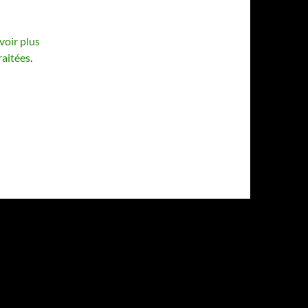
voir plus
raitées
.