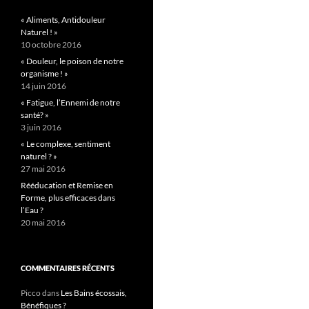
« Aliments, Antidouleur
Naturel ! »
10 octobre 2016
« Douleur, le poison de notre
organisme ! »
14 juin 2016
« Fatigue, l’Ennemi de notre
santé? »
3 juin 2016
« Le complexe, sentiment
naturel ? »
27 mai 2016
Rééducation et Remise en
Forme, plus efficaces dans
l’Eau ?
20 mai 2016
COMMENTAIRES RÉCENTS
Picco
dans
Les Bains écossais,
Bénéfiques ?