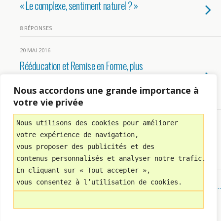
« Le complexe, sentiment naturel ? »
8 RÉPONSES
20 MAI 2016
Rééducation et Remise en Forme, plus
efficaces dans l’Eau ?
Nous accordons une grande importance à
votre vie privée
14 RÉPONSES
Nous utilisons des cookies pour améliorer 
11 MAI 2016
votre expérience de navigation, 
« Pourquoi, est-il essentiel de Bouger ? »
vous proposer des publicités et des 
contenus personnalisés et analyser notre trafic.
20 RÉPONSES
En cliquant sur « Tout accepter », 
vous consentez à l’utilisation de cookies.
Charger Des Entrées Supplémentaires De Cette Catégorie…