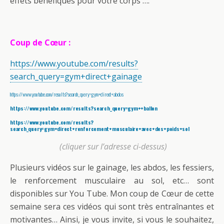
effets bénéfiques pour votre corps ….
Coup de Cœur :
https://www.youtube.com/results?
search_query=gym+direct+gainage
https://www.youtube.com/results?search_query=gym+direct+abdos
https://www.youtube.com/results?search_query=gym++ballon
https://www.youtube.com/results?
search_query=gym+direct+renforcement+musculaire+avec+des+poids+sol
(cliquer sur l’adresse ci-dessus)
Plusieurs vidéos sur le gainage, les abdos, les fessiers,
le renforcement musculaire au sol, etc… sont
disponibles sur You Tube. Mon coup de Cœur de cette
semaine sera ces vidéos qui sont très entraînantes et
motivantes… Ainsi, je vous invite, si vous le souhaitez,