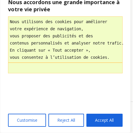
Nous accordons une grande importance à
Bonjour Nicole, Merci bcp pour votre
votre vie privée
enthousiasme
Et, Vous Nicole, comment vous Bougez-vous ?
Nous utilisons des cookies pour améliorer 
Quelles sont vos Astuces pour vous motiver ?
Au plaisir de vous lire à nouveau
votre expérience de navigation, 
Al CLARANSE
vous proposer des publicités et des 
Reply
contenus personnalisés et analyser notre trafic.
En cliquant sur « Tout accepter », 
vous consentez à l’utilisation de cookies.
JJ
15 mai 2016
Très bon article !
Il dépasse les frontières de l’algo, et pourrait
s’appliquer à tout le monde !
Reply
ALCLARANSE
15 mai 2016
Customise
Reject All
Accept All
Merci JJ d’être venu consulter mon site
Oui, je rédige des Articles pour Tous,