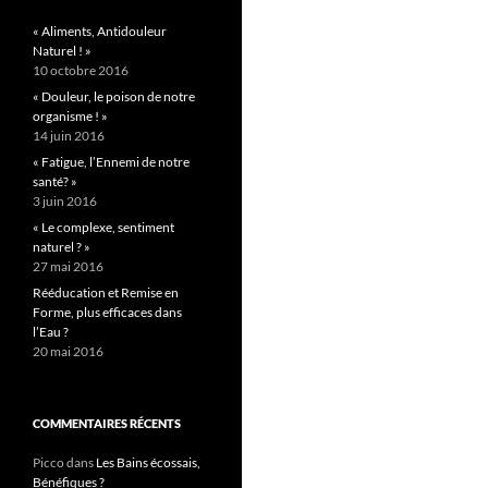
« Aliments, Antidouleur
Naturel ! »
10 octobre 2016
« Douleur, le poison de notre
organisme ! »
14 juin 2016
« Fatigue, l’Ennemi de notre
santé? »
3 juin 2016
« Le complexe, sentiment
naturel ? »
27 mai 2016
Rééducation et Remise en
Forme, plus efficaces dans
l’Eau ?
20 mai 2016
COMMENTAIRES RÉCENTS
Picco
dans
Les Bains écossais,
Bénéfiques ?