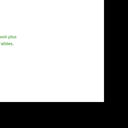
voir plus
raitées
.