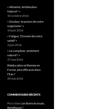
« Aliments, Antidouleur
Naturel ! »
10 octobre 2016
« Douleur, le poison de notre
organisme ! »
14 juin 2016
« Fatigue, l’Ennemi de notre
santé? »
3 juin 2016
« Le complexe, sentiment
naturel ? »
27 mai 2016
Rééducation et Remise en
Forme, plus efficaces dans
l’Eau ?
20 mai 2016
COMMENTAIRES RÉCENTS
Picco
dans
Les Bains écossais,
Bénéfiques ?