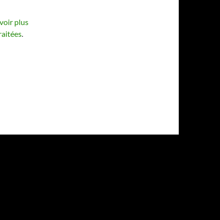
voir plus
raitées
.