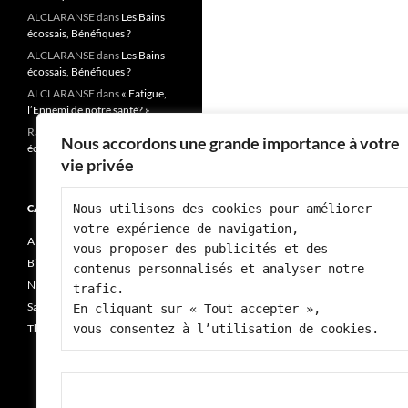
ALCLARANSE
dans
Les Bains
écossais, Bénéfiques ?
ALCLARANSE
dans
Les Bains
écossais, Bénéfiques ?
ALCLARANSE
dans
« Fatigue,
l’Ennemi de notre santé? »
Rai josiane
dans
Les Bains
Nous accordons une grande importance à votre
écossais, Bénéfiques ?
vie privée
Nous utilisons des cookies pour améliorer 
CATÉGORIES
votre expérience de navigation, 
Alimentation
vous proposer des publicités et des 
Bien-être
contenus personnalisés et analyser notre 
Non classé
trafic.
Santé
En cliquant sur « Tout accepter », 
Thérapie
vous consentez à l’utilisation de cookies.