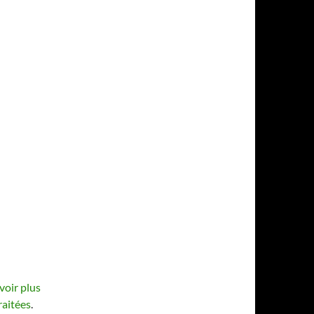
voir plus
raitées
.