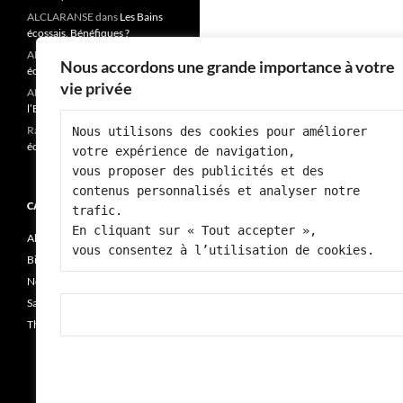
ALCLARANSE
dans
Les Bains
écossais, Bénéfiques ?
ALCLARANSE
dans
Les Bains
Nous accordons une grande importance à votre
écossais, Bénéfiques ?
vie privée
ALCLARANSE
dans
« Fatigue,
l’Ennemi de notre santé? »
Rai josiane
dans
Les Bains
Nous utilisons des cookies pour améliorer 
écossais, Bénéfiques ?
votre expérience de navigation, 
vous proposer des publicités et des 
contenus personnalisés et analyser notre 
CATÉGORIES
trafic.
En cliquant sur « Tout accepter », 
Alimentation
vous consentez à l’utilisation de cookies.
Bien-être
Non classé
Santé
Thérapie