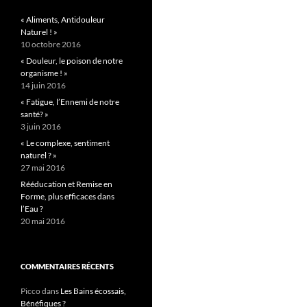
« Aliments, Antidouleur
Naturel ! »
10 octobre 2016
« Douleur, le poison de notre
organisme ! »
14 juin 2016
« Fatigue, l’Ennemi de notre
santé? »
3 juin 2016
« Le complexe, sentiment
naturel ? »
27 mai 2016
Rééducation et Remise en
Forme, plus efficaces dans
l’Eau ?
20 mai 2016
COMMENTAIRES RÉCENTS
Picco
dans
Les Bains écossais,
Bénéfiques ?