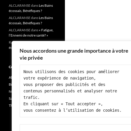
ALCLARANSE
dans
Les Bains
écossais, Bénéfiques ?
ALCLARANSE
dans
Les Bains
écossais, Bénéfiques ?
ALCLARANSE
dans
« Fatigue,
l’Ennemi de notre santé? »
Rai josiane
dans
Les Bains
écossais, Bénéfiques ?
Nous accordons une grande importance à votre
vie privée
CATÉGORIES
Nous utilisons des cookies pour améliorer 
Alimentation
votre expérience de navigation, 
Bien-être
vous proposer des publicités et des 
contenus personnalisés et analyser notre 
Non classé
trafic.
Santé
En cliquant sur « Tout accepter », 
Thérapie
vous consentez à l’utilisation de cookies.