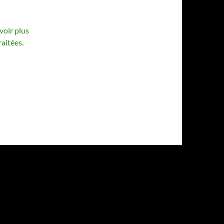
voir plus
raitées
.