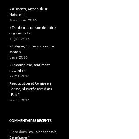
« Aliments, Antidouleur
Naturel ! »
10 octobre 2016
« Douleur, le poison de notre
organisme ! »
14 juin 2016
« Fatigue, l’Ennemi de notre
santé? »
3 juin 2016
« Le complexe, sentiment
naturel ? »
27 mai 2016
Rééducation et Remise en
Forme, plus efficaces dans
l’Eau ?
20 mai 2016
COMMENTAIRES RÉCENTS
Picco
dans
Les Bains écossais,
Bénéfiques ?